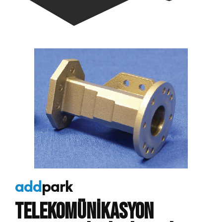
add
park
TELEKOMÜNİkasyon