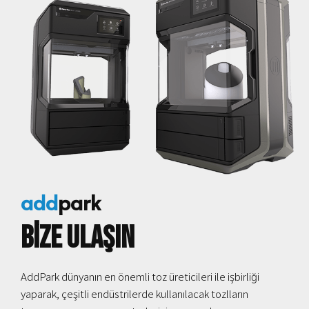
add
park
Bize Ulaşın
AddPark dünyanın en önemli toz üreticileri ile işbirliği
yaparak, çeşitli endüstrilerde kullanılacak tozlların