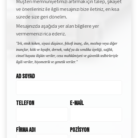
Müşteri memnuniyetimizi artırmak için talep, şikayet
ve önerileriniz ile ilgili mesajınızı bize iletiniz, en kısa
sürede size geri dönelim.
Mesajınızda aşağıda yer alan bilgilere yer
vermemenizi rica ederiz.
"Irk, etnik köken, siyasi düşünce, felsefi inanç, din, mezhep veya diğer
inançlar, kılık ve kıyafet, dernek, vakıf ya da sendika üyeliği, sağlık,
cinsel hayata ilişkin veriler, ceza mahkûmiyeti ve güvenlik tedbirleriyle
ilgili veriler, biyometrik ve genetik veriler."
Ad Soyad
Telefon
E-Mail
Firma Adı
Pozisyon