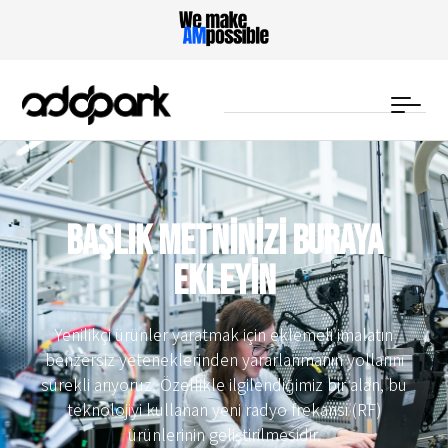
Başlık metninizi buraya
ekleyin
Yenilikçi ürünler yaratmak için eklemeli imalatın
benzersiz yeteneklerinden yararlanmanın yollarını
sürekli arıyoruz. Özellikle ilgilendiğimiz bir alan, bu
teknolojiyi kullanan yeni radyo frekansı (RF)
ürünlerinin geliştirilmesidir.