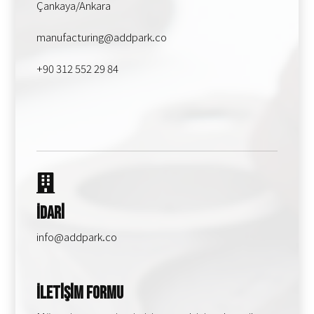
Çankaya/Ankara
manufacturing@addpark.co
+90 312 552 29 84
İdari
info@addpark.co
İletişim Formu