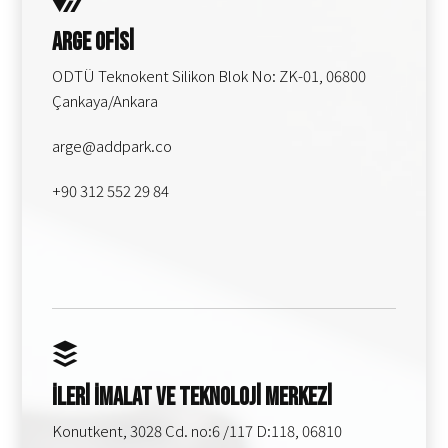
Arge Ofisi
ODTÜ Teknokent Silikon Blok No: ZK-01, 06800
Çankaya/Ankara
arge@addpark.co
+90 312 552 29 84
İleri İmalat ve Teknoloji Merkezi
Konutkent, 3028 Cd. no:6 /117 D:118, 06810