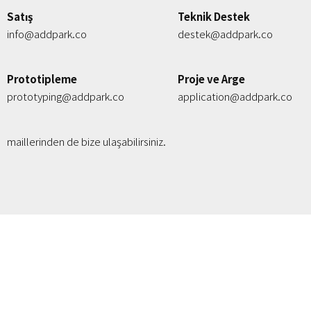
Satış
Teknik Destek
info@addpark.co
destek@addpark.co
Prototipleme
Proje ve Arge
prototyping@addpark.co
application@addpark.co
maillerinden de bize ulaşabilirsiniz.