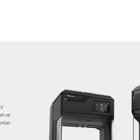
li
nin ve
onları