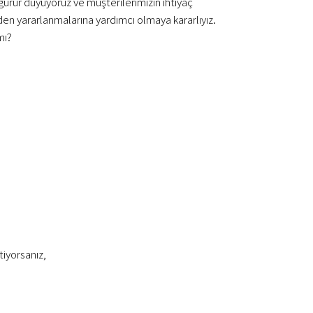
urur duyuyoruz ve müşterilerimizin ihtiyaç
en yararlanmalarına yardımcı olmaya kararlıyız.
mı?
tiyorsanız,