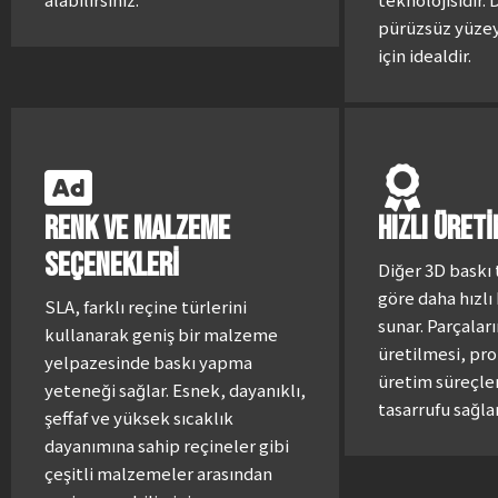
pürüzsüz yüze
için idealdir.
RENK VE MALZEME
HIZLI ÜRET
SEÇENEKLERİ
Diğer 3D baskı 
göre daha hızlı 
SLA, farklı reçine türlerini
sunar. Parçaları
kullanarak geniş bir malzeme
üretilmesi, pr
yelpazesinde baskı yapma
üretim süreçle
yeteneği sağlar. Esnek, dayanıklı,
tasarrufu sağlar
şeffaf ve yüksek sıcaklık
dayanımına sahip reçineler gibi
çeşitli malzemeler arasından