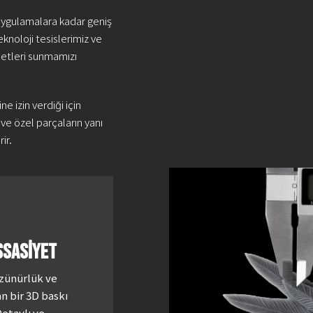
uygulamalara kadar geniş
eknoloji tesislerimiz ve
metleri sunmamızı
e izin verdiği için
 ve özel parçaların yanı
ir.
SSASİYET
zünürlük ve
n bir 3D baskı
Detaylı ve