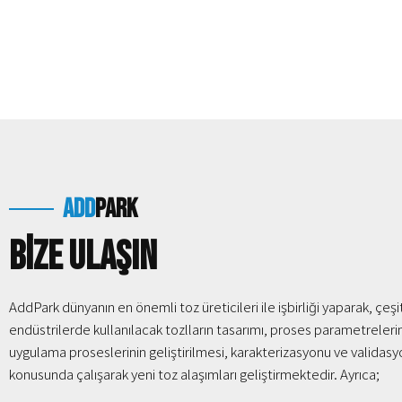
add
park
Bize Ulaşın
AddPark dünyanın en önemli toz üreticileri ile işbirliği yaparak, çeşit
endüstrilerde kullanılacak tozlların tasarımı, proses parametreleri
uygulama proseslerinin geliştirilmesi, karakterizasyonu ve validasy
konusunda çalışarak yeni toz alaşımları geliştirmektedir. Ayrıca;