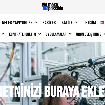
Neler Yapıyoruz?
Kariyer
Kalite
İletişim
Kontratlı Üretim
Uygulamalar
Ürün Geliştirme
metninizi buraya ekle