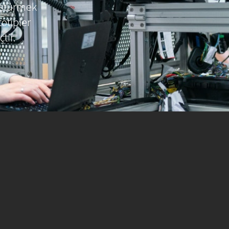
nüştürmek
totipler
tir.