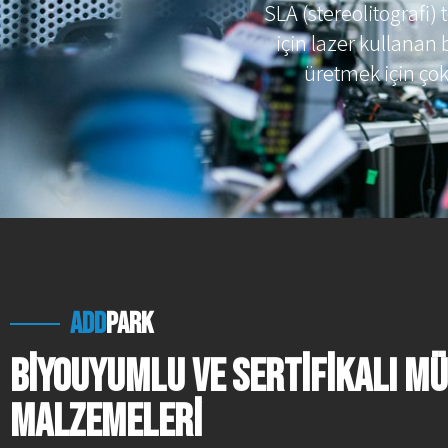
SLA (stereolitografi)
için lazer kullanan b
üretmek için çok
add
park
Biyouyumlu ve Sertifikalı M
Malzemeleri