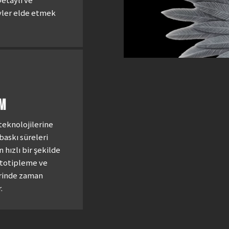
yler elde etmek
İM
teknolojilerine
baskı süreleri
n hızlı bir şekilde
ototipleme ve
rinde zaman
.