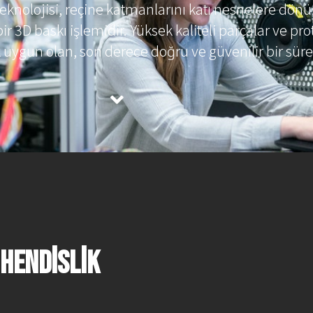
 teknolojisi, reçine katmanlarını katı nesnelere dö
ir 3D baskı işlemidir. Yüksek kaliteli parçalar ve pro
 uygun olan, son derece doğru ve güvenilir bir süreç
ühendislik