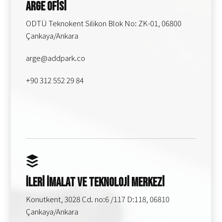
Arge Ofisi
ODTÜ Teknokent Silikon Blok No: ZK-01, 06800
Çankaya/Ankara
arge@addpark.co
+90 312 552 29 84
İleri İmalat ve Teknoloji Merkezi
Konutkent, 3028 Cd. no:6 /117 D:118, 06810
Çankaya/Ankara