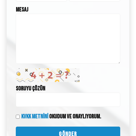
Mesaj
Soruyu Çözün
KVKK Metnini
Okudum ve onaylıyorum.