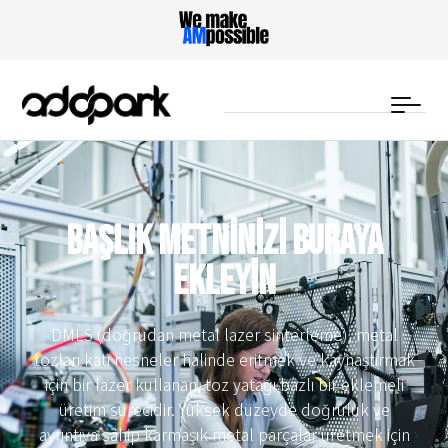
Başlık metninizi buraya
ekleyin
DMLS (doğrudan metal lazer sinterleme), metal
tozları katı nesneler halinde eritmek ve kaynaştırmak
için bir lazer kullanan, toz yatağı bazlı bir eklemeli
üretim sürecidir. Yüksek düzeyde doğruluk ve
ayrıntıya sahip karmaşık metal parçalar üretmek için