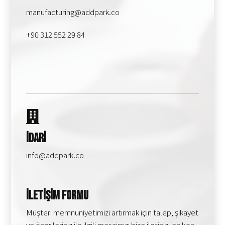
manufacturing@addpark.co
+90 312 552 29 84
İdari
info@addpark.co
İletişim Formu
Müşteri memnuniyetimizi artırmak için talep, şikayet
ve önerileriniz ile ilgili mesajınızı bize iletiniz, en kısa