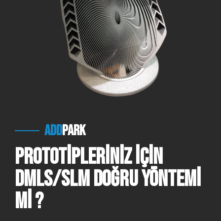
add
park
Prototipleriniz için
DMLS/SLM Doğru yöntemi
mi ?