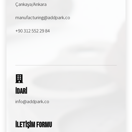
Çankaya/Ankara
manufacturing@addpark.co
+90 312 552 29 84
İdari
info@addpark.co
İletişim Formu