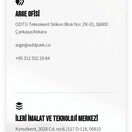
Arge Ofisi
ODTÜ Teknokent Silikon Blok No: ZK-01, 06800
Çankaya/Ankara
arge@addpark.co
+90 312 552 29 84
İleri İmalat ve Teknoloji Merkezi
Konutkent, 3028 Cd. no:6 /117 D:118, 06810