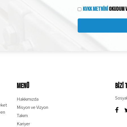
KVKK Metnini
Okudum v
Menü
Bizi 
Sosya
Hakkımızda
eket
Misyon ve Vizyon
ren
Takım
Kariyer