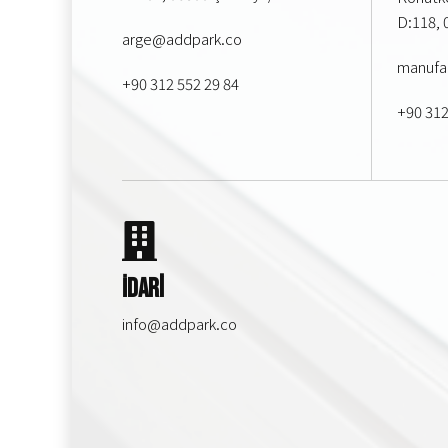
D:118, 
arge@addpark.co
manufa
+90 312 552 29 84
+90 312
İdari
info@addpark.co