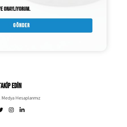
e onaylıyorum.
Takip Edin
l Medya Hesaplarımız