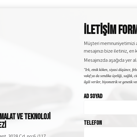
İletişim For
Müşteri memnuniyetimizi artı
mesajınızı bize iletiniz, en
Mesajınızda aşağıda yer al
"Irk, etnik köken, siyasi düşünce, fel
vakıf ya da sendika üyeliği, sağlık, c
ilgili veriler, biyometrik ve genetik ve
Ad Soyad
 İmalat ve Teknoloji
Telefon
zi
nt, 3028 Cd. no:6 /117