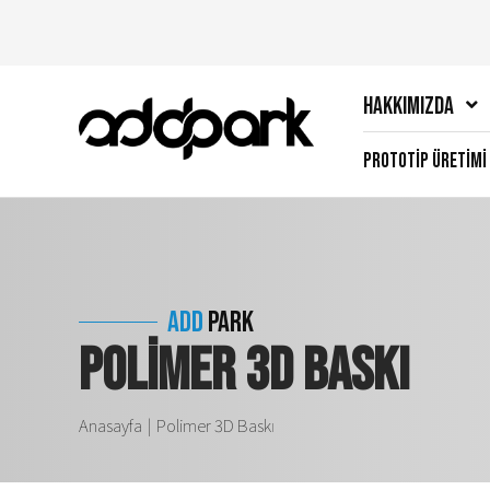
Hakkımızda
Prototip Üretimi
Polimer 3D Baskı
ADD
PARK
Anasayfa
Polimer 3D Baskı