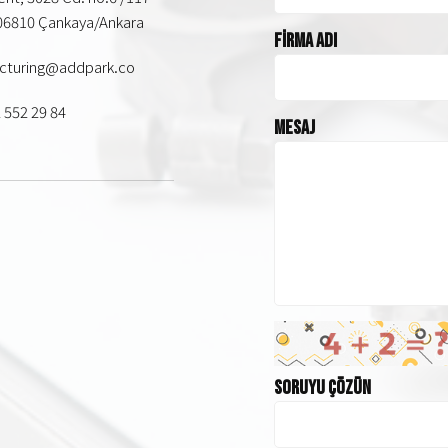
06810 Çankaya/Ankara
Firma Adı
cturing@addpark.co
 552 29 84
Mesaj
Soruyu Çözün