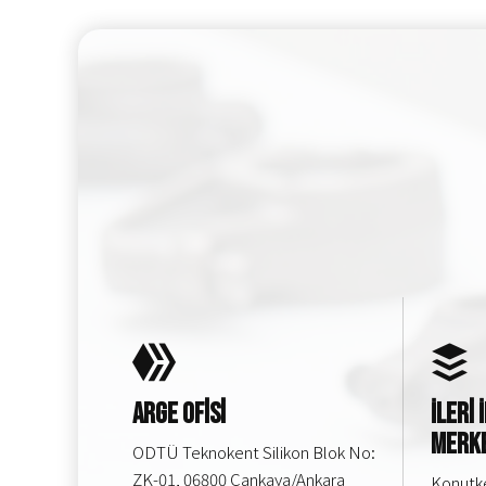
Arge Ofisi
İleri
Merke
ODTÜ Teknokent Silikon Blok No:
ZK-01, 06800 Çankaya/Ankara
Konutke