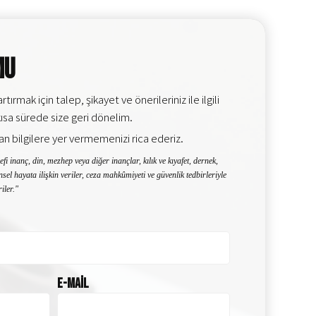
mu
rmak için talep, şikayet ve önerileriniz ile ilgili
 kısa sürede size geri dönelim.
an bilgilere yer vermemenizi rica ederiz.
sefi inanç, din, mezhep veya diğer inançlar, kılık ve kıyafet, dernek,
insel hayata ilişkin veriler, ceza mahkûmiyeti ve güvenlik tedbirleriyle
riler."
E-Mail